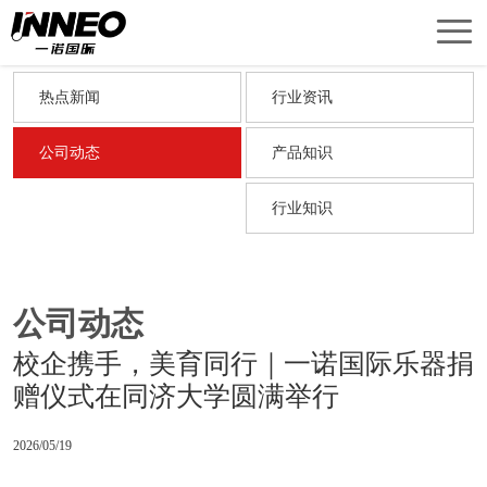
首
页
产
热点新闻
行业资讯
品
关
新闻资讯
公司动态
产品知识
NEWS &
中
于
新
行业知识
INFOMATION
心
我
闻
销
们
中
售
技
公司动态
心
网
术
联
校企携手，美育同行｜一诺国际乐器捐
络
服
系
English
赠仪式在同济大学圆满举行
务
我
Version
2026/05/19
们