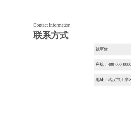
Contact Information
联系方式
钱军建
座机：400-000-000
地址：武汉市江岸区