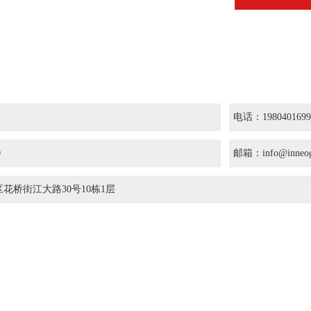
电话：1980401699
0
邮箱：info@inneog
花桥街江大路30号10栋1层