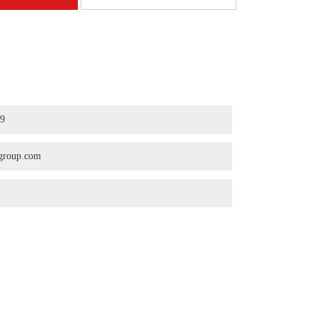
9
roup.com