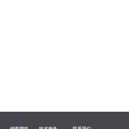
销售网络
技术服务
联系我们