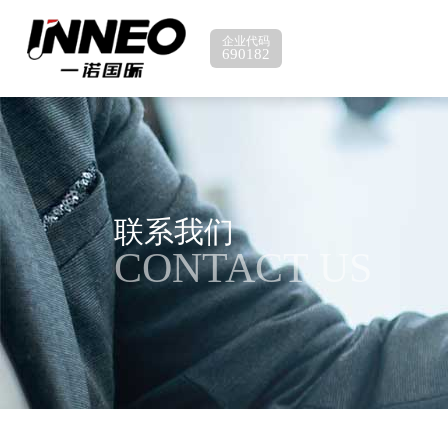
企业代码
690182
联系我们
CONTACT US