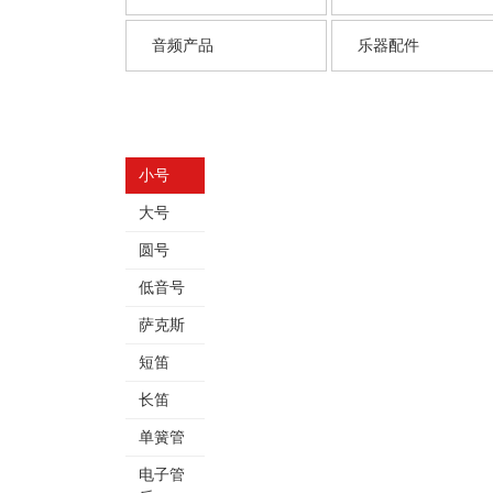
音频产品
乐器配件
小号
大号
圆号
低音号
萨克斯
短笛
长笛
单簧管
电子管