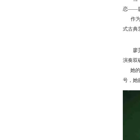
恋——
作为P
式古典
廖昊月
演奏双
她的琴
号，她