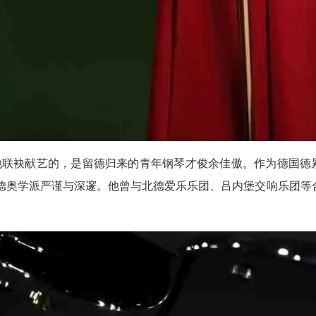
袂献艺的，是留德归来的青年钢琴才俊余佳傲。作为德国德累
德奥学派严谨与深邃。他曾与北德爱乐乐团、吕内堡交响乐团等
。