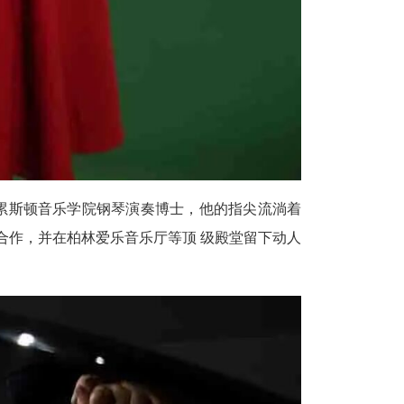
斯顿音乐学院钢琴演奏博士，他的指尖流淌着
合作，并在柏林爱乐音乐厅等顶 级殿堂留下动人