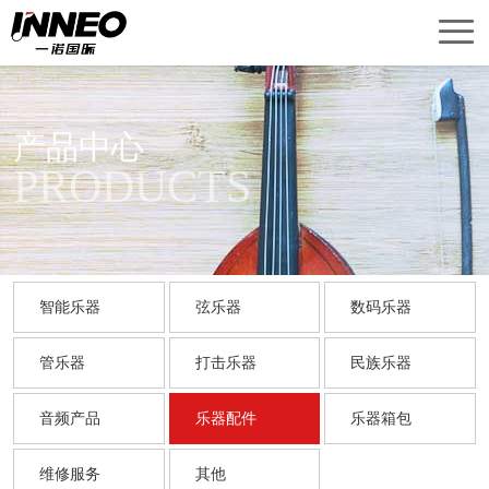
首
页
产
品
关
产品中心
PRODUCTS
中
于
新
心
我
闻
销
们
中
售
技
智能乐器
弦乐器
数码乐器
心
网
术
联
管乐器
打击乐器
民族乐器
络
服
系
English
音频产品
乐器配件
乐器箱包
务
我
Version
们
维修服务
其他