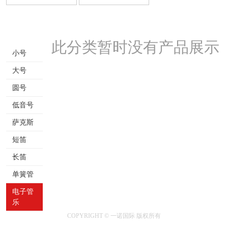
此分类暂时没有产品展示
小号
大号
圆号
低音号
萨克斯
短笛
长笛
单簧管
电子管
乐
COPYRIGHT © 一诺国际 版权所有