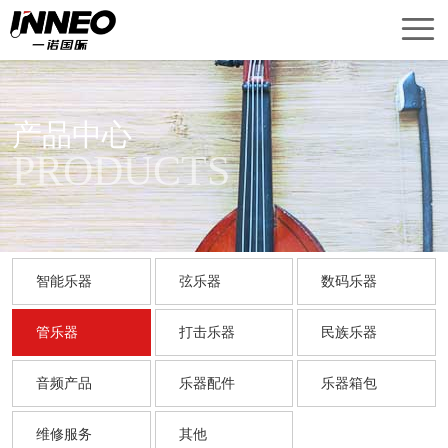
首
页
产
品
关
产品中心
PRODUCTS
中
于
新
心
我
闻
销
们
中
售
技
智能乐器
弦乐器
数码乐器
心
网
术
联
管乐器
打击乐器
民族乐器
络
服
系
English
音频产品
乐器配件
乐器箱包
务
我
Version
们
维修服务
其他