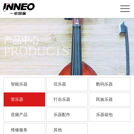
首
页
产
品
关
产品中心
PRODUCTS
中
于
新
心
我
闻
销
们
中
售
技
智能乐器
弦乐器
数码乐器
心
网
术
联
管乐器
打击乐器
民族乐器
络
服
系
English
音频产品
乐器配件
乐器箱包
务
我
Version
们
维修服务
其他