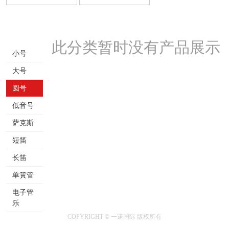
此分类暂时没有产品展示
小号
大号
圆号
低音号
萨克斯
短笛
长笛
单簧管
电子管
乐
COPYRIGHT © 一诺国际 版权所有