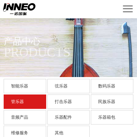
首
页
产
品
关
产品中心
PRODUCTS
中
于
新
心
我
闻
销
们
中
售
技
智能乐器
弦乐器
数码乐器
心
网
术
联
管乐器
打击乐器
民族乐器
络
服
系
English
音频产品
乐器配件
乐器箱包
务
我
Version
们
维修服务
其他