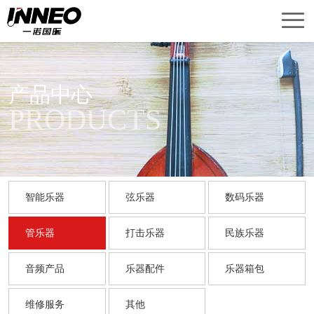
首
页
产
品
关
产品中心
PRODUCTS
中
于
新
心
我
闻
销
们
中
售
技
智能乐器
弦乐器
数码乐器
心
网
术
联
管乐器
打击乐器
民族乐器
络
服
系
English
音频产品
乐器配件
乐器箱包
务
我
Version
们
维修服务
其他